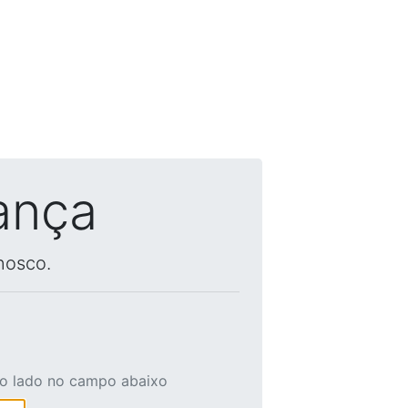
ança
nosco.
ao lado no campo abaixo