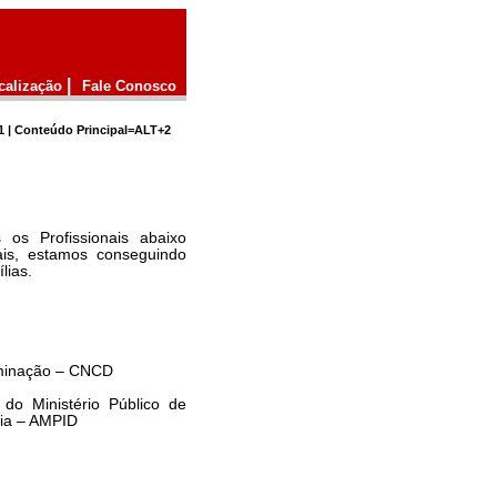
|
calização
Fale Conosco
1 | Conteúdo Principal=ALT+2
os Profissionais abaixo
ais, estamos conseguindo
lias.
iminação – CNCD
do Ministério Público de
cia – AMPID