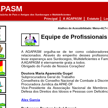
APASM
aúcha de Pais e Amigos dos Surdocegos e Multideficientes
|
|
|
Principal
A AGAPASM
Estatuto
Lo
Atalhos de Acessibilidade: Menu=ALT+
Equipe de Profissionais
A AGAPASM orgulha-se de ter como colaboradores 
relacionados. Através do empenho desses profission
levar esperança aos Surdocegos, Multideficientes e Famí
A AGAPASM é eternamente grata a todos.
Obrigado do Fundo de Nossos Corações!
Doutora Maria Aparecida Gugel
Subprocuradora Geral do Trabalho
Conselheira do Conselho Nacional de Combate à Discr
Procuradora Jurídica da APAE-DF
Vice-Presidente da Associação Nacional de Membros 
Defesa dos Direitos dos Idosos e Pessoas com Deficiên
Alex Garcia