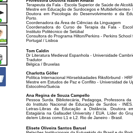
Professora Doutora Isabel Amaral
Terapeuta da Fala - Escola Superior de Saúde de Alcoit
Mestre em Educação de Surdocegos e Multideficientes- 
Doutora em Psicologia do Desenvolvimento e da Edu
Porto.
Coordenadora da Área de Ciências da Linguagem
Coordenadora do Curso de Terapia da Fala - Esco
Instituto Politécnico de Setúbal
Consultora do Programa Hilton/Perkins - Perkins School f
Portugal / Lisboa
Tom Caldin
Dr Literatura Medieval Espanhola - Universidade Cambri
Tradutor
Bélgica / Bruxelas
Charlotta Göller
Política Internacional Hörselskadades Riksförbund - HRF
Mestre em Estudos de Paz e Conflito - Universidad de U
Estocolmo/Suécia
Ana Regina de Souza Campello
Pessoa Surda. Bibliotecária, Pedagoga, Professora da 
do Instituto Nacional de Educação de Surdos - INES
Letras-Libras da Educação a Distância. Doutora 
Estagiária na Gallaudet University / EUA. Líder do Gr
de/em Libras como L1 e L2. Rio de Janeiro - Brasil.
Elisete Oliveira Santos Baruel
Relações Institucionais da Futurekids do Brasil e do Por