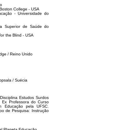
ão
Boston College - USA
cação - Universidade do
la Superior de Saúde do
or the Blind - USA
dge / Reino Unido
ppsala / Suécia
Disciplina Estudos Surdos
. Ex Professora do Curso
em Educação pela UFSC.
upo de Pesquisa: Instrução
tal Planeta Educação.