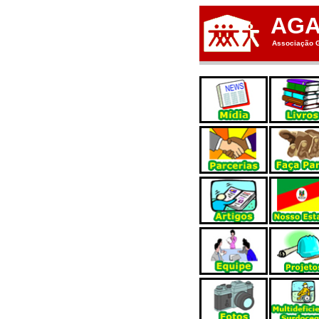
AG
Associação G