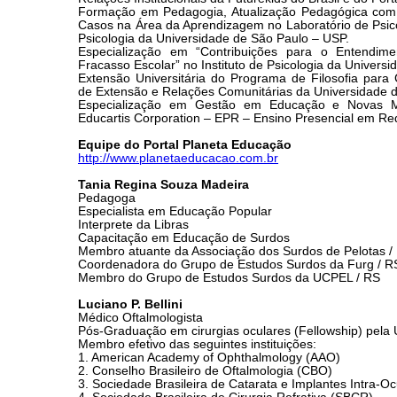
Formação em Pedagogia, Atualização Pedagógica com
Casos na Área da Aprendizagem no Laboratório de Psico
Psicologia da Universidade de São Paulo – USP.
Especialização em “Contribuições para o Entendime
Fracasso Escolar” no Instituto de Psicologia da Univers
Extensão Universitária do Programa de Filosofia para 
de Extensão e Relações Comunitárias da Universidade 
Especialização em Gestão em Educação e Novas M
Educartis Corporation – EPR – Ensino Presencial em Re
Equipe do Portal Planeta Educação
http://www.planetaeducacao.com.br
Tania Regina Souza Madeira
Pedagoga
Especialista em Educação Popular
Interprete da Libras
Capacitação em Educação de Surdos
Membro atuante da Associação dos Surdos de Pelotas /
Coordenadora do Grupo de Estudos Surdos da Furg / R
Membro do Grupo de Estudos Surdos da UCPEL / RS
Luciano P. Bellini
Médico Oftalmologista
Pós-Graduação em cirurgias oculares (Fellowship) pel
Membro efetivo das seguintes instituições:
1. American Academy of Ophthalmology (AAO)
2. Conselho Brasileiro de Oftalmologia (CBO)
3. Sociedade Brasileira de Catarata e Implantes Intra-Oc