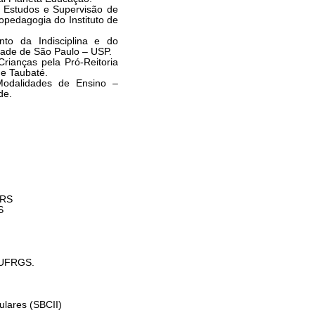
 Estudos e Supervisão de
pedagogia do Instituto de
nto da Indisciplina e do
idade de São Paulo – USP.
Crianças pela Pró-Reitoria
de Taubaté.
odalidades de Ensino –
de.
 RS
S
a UFRGS.
ulares (SBCII)