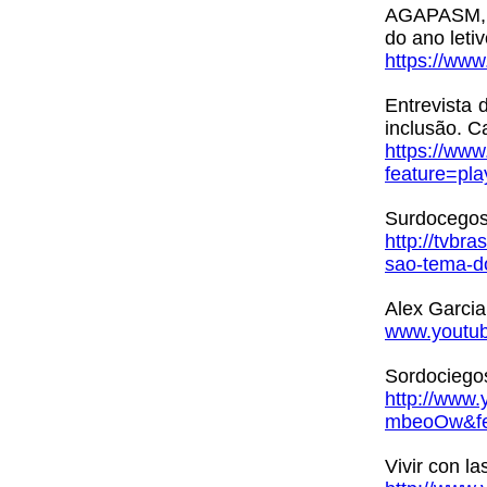
AGAPASM, A
do ano leti
https://ww
Entrevista 
inclusão. C
https://ww
feature=p
Surdocegos
http://tvbr
sao-tema-d
Alex Garci
www.youtu
Sordociego
http://www
mbeoOw&fea
Vivir con l