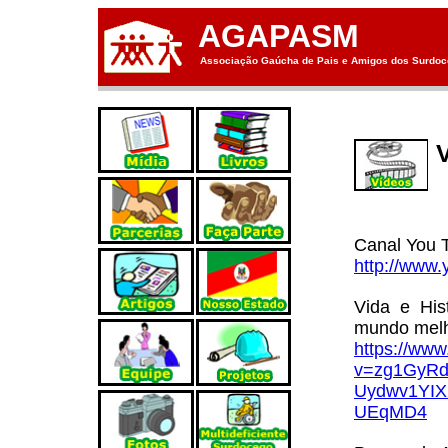
AGAPASM
Associação Gaúcha de Pais e Amigos dos Surdoce
Canal You T
http://www.
Vida e Hi
mundo melh
https://ww
v=zg1GyRd
Uydwv1YI
UEqMD4