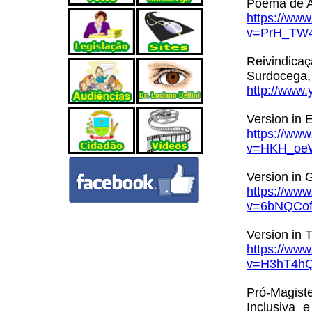
Poema de A
https://ww
v=PrH_TW4
Reivindicaç
Surdocega,
http://ww
Version in 
https://ww
v=HKH_oeW
Version in 
https://ww
v=6bNQCofk
Version in 
https://ww
v=H3hT4hQ
Pró-Magist
Inclusiva