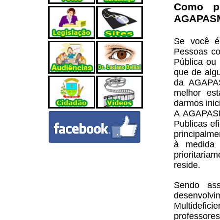
Como po
AGAPAS
Se você é 
Pessoas co
Pública ou 
que de alg
da AGAPAS
melhor es
darmos inic
A AGAPASM 
Publicas ef
principalme
à medida 
prioritari
reside.
Sendo as
desenvolvi
Multidefic
professore