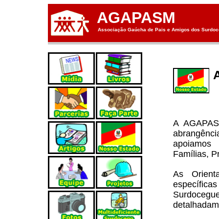
AGAPASM
Associação Gaúcha de Pais e Amigos dos Surdoce
A AGAPASM
abrangênci
apoiamos 
Famílias, P
As Orient
específic
Surdocegu
detalhada