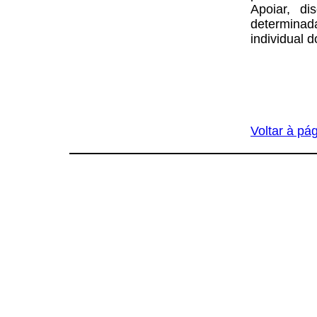
Apoiar, d
determinad
individual 
Voltar à pág