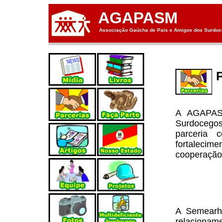
AGAPASM
Associação Gaúcha de Pais e Amigos dos Surdoce
A AGAPAS
Surdocegos
parceria 
fortaleci
cooperação
A Semearhi
relacionam