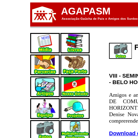
AGAPASM
Associação Gaúcha de Pais e Amigos dos Surdoce
VIII - SE
- BELO H
Amigos e am
DE COMU
HORIZONTE. 
Denise Nova
comprerender
Download 