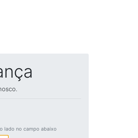
ança
nosco.
ao lado no campo abaixo