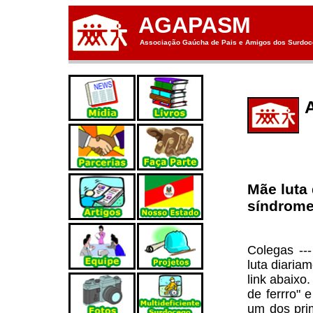
AGAPASM
Associação Gaúcha de Pais e Amigos dos Surdoce
Mãe luta 
síndrome
Colegas --
luta diaria
link abaixo
de ferrro" 
um dos pri