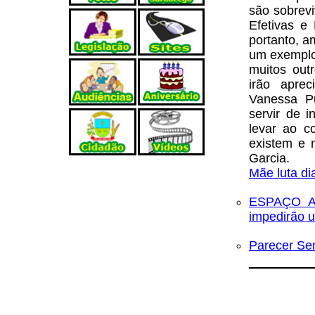
são sobrev
Efetivas e
portanto, a
um exemplo,
muitos out
irão aprec
Vanessa Pu
servir de 
levar ao c
existem e 
Garcia.
Mãe luta di
ESPAÇO AB
impedirão 
Parecer Se