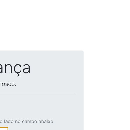
ança
nosco.
ao lado no campo abaixo