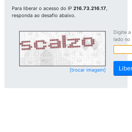
Para liberar o acesso
do IP
216.73.216.17
,
responda ao desafio abaixo.
Digite 
lado no
[trocar imagem]